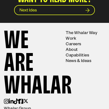
Next Idea
W
E
The Whalar Way
Work
Careers
About
A
R
E
Capabilities
News & Ideas
W
H
A
L
A
R